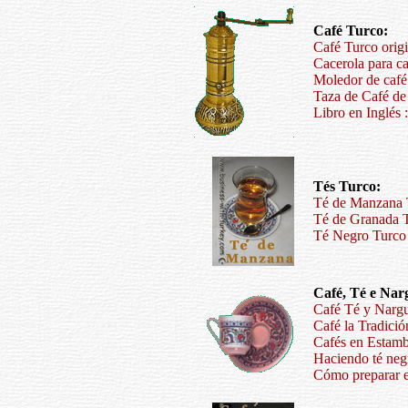
Café Turco:
Café Turco origi
Cacerola para c
Moledor de café 
Taza de Café de
Libro en Inglés 
Tés Turco:
Té de Manzana T
Té de Granada T
Té Negro Turco 
Café, Té e Nar
Café Té y Nargu
Café la Tradició
Cafés en Estam
Haciendo té neg
Cómo preparar el