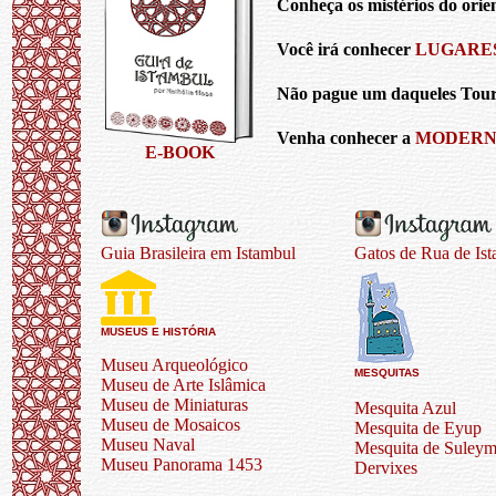
Conheça os mistérios do orie
Você irá conhecer
LUGARE
Não pague um daqueles Tours
Venha conhecer a
MODERN
E-BOOK
Guia Brasileira em Istambul
Gatos de Rua de Is
MUSEUS E HISTÓRIA
Museu Arqueológico
MESQUITAS
Museu de Arte Islâmica
Museu de Miniaturas
Mesquita Azul
Museu de Mosaicos
Mesquita de Eyup
Museu Naval
Mesquita de Suleym
Museu Panorama 1453
Dervixes