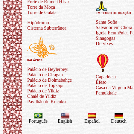
Forte de Rumeli Hisar
Torre da Moça
Torre de Galata
EM TEMPO DE ORAÇÃO
Santa Sofia
Hipódromo
Salvador em Chora 
Cisterna Subterrânea
Igreja Ecumênica Pa
Sinagogas
Dervixes
PALÁCIOS
Palácio de Beylerbeyi
Palácio de Ciragan
Capadócia
Palácio de Dolmabahçe
Éfeso
Palácio de Topkapi
Casa da Virgem Mar
Palácio de Yildiz
Pamukkale
Chalé de Yildiz
Pavilhão de Kucuksu
Português
English
Español
Deutsch