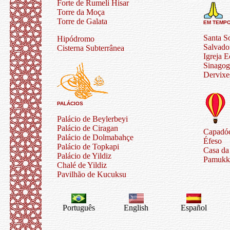
Forte de Rumeli Hisar
Torre da Moça
Torre de Galata
EM TEMP
Santa S
Hipódromo
Salvado
Cisterna Subterrânea
Igreja E
Sinagog
Dervixe
PALÁCIOS
Palácio de Beylerbeyi
Palácio de Ciragan
Capadó
Palácio de Dolmabahçe
Éfeso
Palácio de Topkapi
Casa da
Palácio de Yildiz
Pamukk
Chalé de Yildiz
Pavilhão de Kucuksu
Português
English
Español