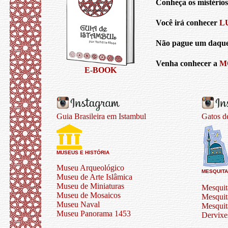
Conheça os mistérios
Você irá conhecer
L
Não pague um daquel
Venha conhecer a
M
E-BOOK
Guia Brasileira em Istambul
Gatos d
MUSEUS E HISTÓRIA
Museu Arqueológico
MESQUIT
Museu de Arte Islâmica
Museu de Miniaturas
Mesquit
Museu de Mosaicos
Mesquit
Museu Naval
Mesquit
Museu Panorama 1453
Dervixe