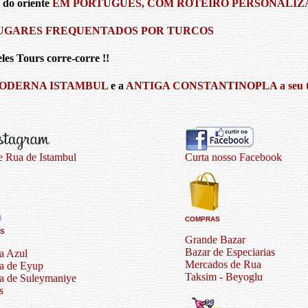
 do oriente
EM PORTUGUÊS, COM ROTEIRO PERSONALIZA
UGARES FREQUENTADOS POR TURCOS
es Tours corre-corre !!
ODERNA ISTAMBUL
e a
ANTIGA CONSTANTINOPLA a seu te
e Rua de Istambul
Curta nosso Facebook
COMPRAS
AS
Grande Bazar
Bazar de Especiarias
a Azul
Mercados de Rua
a de Eyup
Taksim - Beyoglu
a de Suleymaniye
s