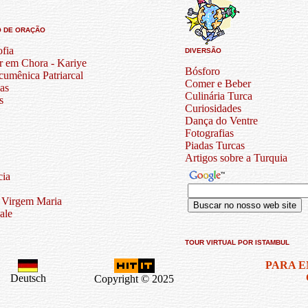
O DE ORAÇÃO
ofia
DIVERSÃO
r em Chora - Kariye
Bósforo
cumênica Patriarcal
Comer e Beber
as
Culinária Turca
s
Curiosidades
Dança do Ventre
Fotografias
Piadas Turcas
Artigos sobre a Turquia
cia
 Virgem Maria
ale
TOUR VIRTUAL POR ISTAMBUL
PARA 
Deutsch
Copyright © 2025