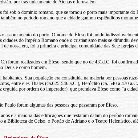
istão, por trás unicamente de Atenas e Jerusalém.
s foi sob o dominio romano, que se tornou o porto mais importante do
 foi também no período romano que a cidade ganhou esplêndidos monumen
ós o assoreamento do porto. O nome de Éfeso foi unido indissoluvelment
as cidades do Império Romano onde o cristianismo mais se difundiu dev
 I de nossa era, foi a primeira e principal comunidade das Sete Igrejas
d.C.) foram realizados em Éfeso, sendo que no de 431d.C. foi confirm
como Deus e como homem.
l habitantes. Sua população era constituida na maioria por pessoas razo
sofos, entre eles Thales (ca.625-546 a.C.), Heróclito (ca. 540 a 470 a.C.
ez erguida por ordem do imperador), que premiava Éfeso como "a cidade
ão Paulo foram algumas das pessoas que passaram por Éfeso.
 anos e a maioria das edificações que restaram datam do período romano
 Biblioteca de Celso, o Portão de Adriano e o Teatro Helenístico, alé
Redondezas de Éfeso