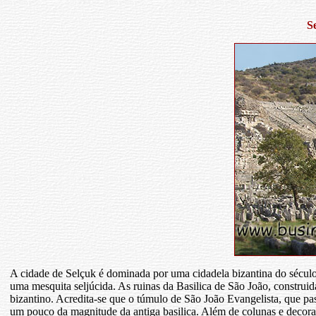
S
A cidade de Selçuk é dominada por uma cidadela bizantina do século 
uma mesquita seljúcida. As ruinas da Basilica de São João, construid
bizantino. Acredita-se que o túmulo de São João Evangelista, que pas
um pouco da magnitude da antiga basilica. Além de colunas e decoraç