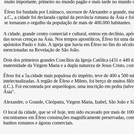
muito importante, primeiro no mundo pagão e mais tarde no mundo cr
Éfeso foi fundada por Lisímaco, sucessor de Alexandre o grande, ma
a.C., a cidade foi declarada capital da província romana da Ásia e
se tornaram o orgulho da população de mais de 400.000 habitantes.
A cidade, grande centro comercial e cultural, entrou em declínio, ap
das novas crenças na Ásia. Nos tempos apostólicos, Éfeso foi uma d
apóstolos Paulo e João. A igreja que havia em Éfeso no fim do século
mencionadas na Revelação de São João.
Dois dos primeiros grandes Concílios da Igreja Católica (431 e 449 
maternidade da Virgem Maria e a dupla natureza de Jesus Cristo, 
Éfeso foi a 5a.cidade mais populosa do império, teve de 400 a 500 mi
intelectualizadas. A região de Éfeso e Mileto, foi berço de muitos filó
d.C.). Foi encontrada por arqueólogos, uma inscrição em pedra (talv
Ásia".
Alexandre, o Grande, Cleópatra, Virgem Maria, Izabel, São João e S
O local da cidade, que se vê hoje, tem sido escavado por mais de 100
encontramos em Éfeso construções magnificamente preservadas, como a
banhos romanos e ágoras comerciais.