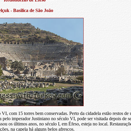
elçuk - Basilica de São João
VI, com 15 torres bem conservadas. Perto da cidadela estão restos de u
a pelo imperador Justiniano no século VI, pode ser visitada depois de s
sou os últimos anos, no século I, em Éfeso, esteja no local. Restauraçõe
ões, na capela há alguns belos afrescos.