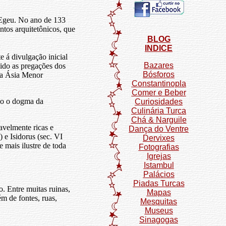
 Egeu. No ano de 133
tos arquitetônicos, que
BLOG
INDICE
e á divulgação inicial
Bazares
ido as pregações dos
Bósforos
 da Ásia Menor
Constantinopla
Comer e Beber
ado o dogma da
Curiosidades
Culinária Turca
Chá & Narguile
avelmente ricas e
Dança do Ventre
) e Isidorus (sec. VI
Dervixes
 mais ilustre de toda
Fotografias
Igrejas
Istambul
Palácios
Piadas Turcas
. Entre muitas ruinas,
Mapas
m de fontes, ruas,
Mesquitas
Museus
Sinagogas