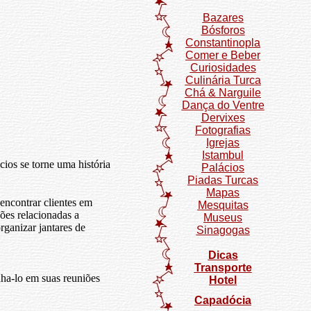
Bazares
Bósforos
Constantinopla
Comer e Beber
Curiosidades
Culinária Turca
Chá & Narguile
Dança do Ventre
Dervixes
Fotografias
Igrejas
Istambul
os se torne uma história
Palácios
Piadas Turcas
Mapas
 encontrar clientes em
Mesquitas
ções relacionadas a
Museus
rganizar jantares de
Sinagogas
Dicas
Transporte
ha-lo em suas reuniões
Hotel
Capadócia