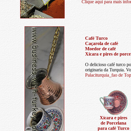
Clique aqui para mais inf
Café Turco
Caçarola de café
Moedor de café
Xícara e pires de porce
O delicioso café turco p
originaria da Turquia. 
Palaci
turquia_fa
o de To
Xícara e pires
de Porcelana
para café Turco