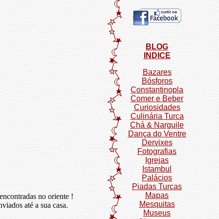
BLOG
INDICE
Bazares
Bósforos
Constantinopla
Comer e Beber
Curiosidades
Culinária Turca
Chá & Narguile
Dança do Ventre
Dervixes
Fotografias
Igrejas
Istambul
Palácios
Piadas Turcas
Mapas
 encontradas no oriente !
Mesquitas
nviados até a sua casa.
Museus