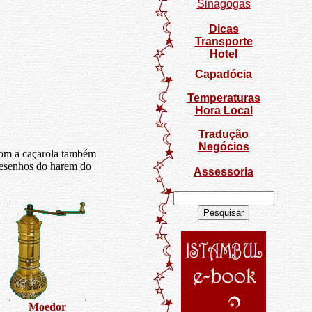
Sinagogas
Dicas
Transporte
Hotel
Capadócia
Temperaturas
Hora Local
Tradução
Negócios
 com a caçarola também
desenhos do harem do
Assessoria
Moedor