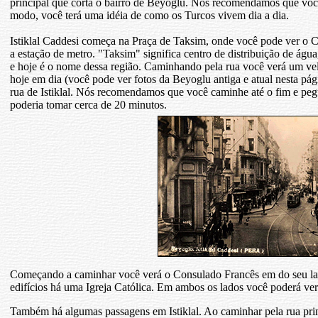
principal que corta o bairro de Beyoglu. Nós recomendamos que você
modo, você terá uma idéia de como os Turcos vivem dia a dia.
Istiklal Caddesi começa na Praça de Taksim, onde você pode ver o C
a estação de metro. "Taksim" significa centro de distribuição de ág
e hoje é o nome dessa região. Caminhando pela rua você verá um ve
hoje em dia (você pode ver fotos da Beyoglu antiga e atual nesta pág
rua de Istiklal. Nós recomendamos que você caminhe até o fim e peg
poderia tomar cerca de 20 minutos.
Começando a caminhar você verá o Consulado Francês em do seu lado
edifícios há uma Igreja Católica. Em ambos os lados você poderá ver l
Também há algumas passagens em Istiklal. Ao caminhar pela rua prin