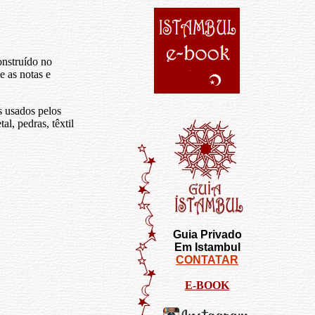
onstruído no
e as notas e
s usados pelos
l, pedras, têxtil
Guia Privado
Em Istambul
CONTATAR
E-BOOK