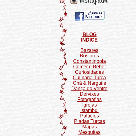
BLOG
INDICE
Bazares
Bósforos
Constantinopla
Comer e Beber
Curiosidades
Culinária Turca
Chá & Narguile
Dança do Ventre
Dervixes
Fotografias
Igrejas
Istambul
Palácios
Piadas Turcas
Mapas
Mesquitas