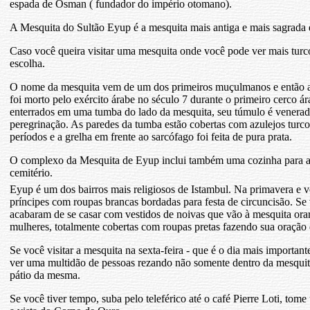
espada de Osman ( fundador do império otomano).
A Mesquita do Sultão Eyup é a mesquita mais antiga e mais sagrada 
Caso você queira visitar uma mesquita onde você pode ver mais turc
escolha.
O nome da mesquita vem de um dos primeiros muçulmanos e então a
foi morto pelo exército árabe no século 7 durante o primeiro cerco ár
enterrados em uma tumba do lado da mesquita, seu túmulo é venerad
peregrinação. As paredes da tumba estão cobertas com azulejos turco
períodos e a grelha em frente ao sarcófago foi feita de pura prata.
O complexo da Mesquita de Eyup inclui também uma cozinha para a
cemitério.
Eyup é um dos bairros mais religiosos de Istambul. Na primavera e 
príncipes com roupas brancas bordadas para festa de circuncisão. Se
acabaram de se casar com vestidos de noivas que vão à mesquita or
mulheres, totalmente cobertas com roupas pretas fazendo sua oração d
Se você visitar a mesquita na sexta-feira - que é o dia mais importa
ver uma multidão de pessoas rezando não somente dentro da mesquit
pátio da mesma.
Se você tiver tempo, suba pelo teleférico até o café Pierre Loti, tom