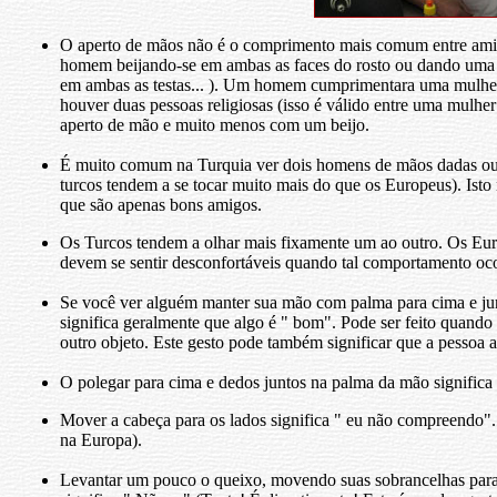
O aperto de mãos não é o comprimento mais comum entre a
homem beijando-se em ambas as faces do rosto ou dando uma 
em ambas as testas... ). Um homem cumprimentara uma mulhe
houver duas pessoas religiosas (isso é válido entre uma mul
aperto de mão e muito menos com um beijo.
É muito comum na Turquia ver dois homens de mãos dadas ou
turcos tendem a se tocar muito mais do que os Europeus). Isto
que são apenas bons amigos.
Os Turcos tendem a olhar mais fixamente um ao outro. Os Eur
devem se sentir desconfortáveis quando tal comportamento oco
Se você ver alguém manter sua mão com palma para cima e junt
significa geralmente que algo é " bom". Pode ser feito quand
outro objeto. Este gesto pode também significar que a pesso
O polegar para cima e dedos juntos na palma da mão significa
Mover a cabeça para os lados significa " eu não compreendo".
na Europa).
Levantar um pouco o queixo, movendo suas sobrancelhas para 