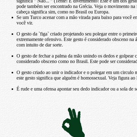
significa " Não... " (Tente! É divertimento! Este é um dos ges
pode também ser encontrado na Grécia. Veja o movimento na 
cabeça significa sim, como no Brasil ou Europa.
Se um Turco acenar com a mão virada para baixo para você em
você vir.
O gesto da `figa` criado projetando seu polegar entre o prime
extremamente ofensivo. Este gesto é considerado obsceno na ár
com intuito de dar sorte.
O gesto de fechar a palma da mão unindo os dedos e golpear 
considerado obsceno como no Brasil. Este pode ser considerad
O gesto criado ao unir o indicador e o polegar em um circul
este gesto significa que alguém é homossexual. Veja figura ao 
É rude e uma ofensa apontar seu dedo indicador ou a sola de 