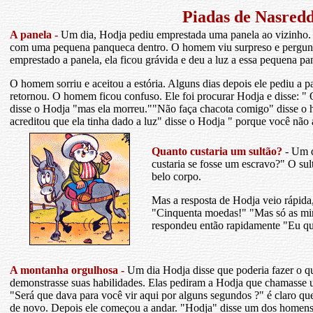
Piadas de Nasred
A panela -
Um dia, Hodja pediu emprestada uma panela ao vizinho. D
com uma pequena panqueca dentro. O homem viu surpreso e pergunt
emprestado a panela, ela ficou grávida e deu a luz a essa pequena p
O homem sorriu e aceitou a estória. Alguns dias depois ele pediu a 
retornou. O homem ficou confuso. Ele foi procurar Hodja e disse: "
disse o Hodja "mas ela morreu.""Não faça chacota comigo" disse 
acreditou que ela tinha dado a luz" disse o Hodja " porque você não 
Quanto custaria um sultão?
- Um d
custaria se fosse um escravo?" O su
belo corpo.
Mas a resposta de Hodja veio rápida,
"Cinquenta moedas!" "Mas só as minh
respondeu então rapidamente "Eu qui
A montanha orgulhosa -
Um dia Hodja disse que poderia fazer o qu
demonstrasse suas habilidades. Elas pediram a Hodja que chamass
"Será que dava para você vir aqui por alguns segundos ?" é claro 
de novo. Depois ele começou a andar. "Hodja" disse um dos homen