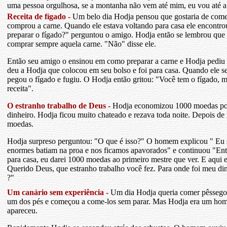
uma pessoa orgulhosa, se a montanha não vem até mim, eu vou até 
Receita de fígado -
Um belo dia Hodja pensou que gostaria de comer
comprou a carne. Quando ele estava voltando para casa ele encontr
preparar o fígado?" perguntou o amigo. Hodja então se lembrou que n
comprar sempre aquela carne. "Não" disse ele.
Então seu amigo o ensinou em como preparar a carne e Hodja pediu a 
deu a Hodja que colocou em seu bolso e foi para casa. Quando ele s
pegou o fígado e fugiu. O Hodja então gritou: "Você tem o fígado, m
receita".
O estranho trabalho de Deus -
Hodja economizou 1000 moedas por
dinheiro. Hodja ficou muito chateado e rezava toda noite. Depois 
moedas.
Hodja surpreso perguntou: "O que é isso?" O homem explicou " Eu
enormes batiam na proa e nos ficamos apavorados" e continuou "Ent
para casa, eu darei 1000 moedas ao primeiro mestre que ver. E aqui 
Querido Deus, que estranho trabalho você fez. Para onde foi meu dinh
?"
Um canário sem experiência -
Um dia Hodja queria comer pêssegos 
um dos pés e começou a come-los sem parar. Mas Hodja era um hom
apareceu.