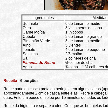
Ingredientes
Medidas
Berinjela
6 de tamanho médio
Óleo
3 ½ colheres de sopa
Carne Moída
1 ¼ copos
Cebola
3 de tamanho grande
Pimentão Verde
3 de tamanho médio
Alho
5 Dentes
Tomate
4 de tamanho pequeno
Salsinha
2/3 molho
Sal
2 colheres de chá
Pimenta do Reino
½ colher de chá
Água
¾ copo + 1 ½ colheres d
Receita
- 6 porções
Retire parte da casca preta da berinjela em algumas tiras (
aproximadamente 2 cm de casca entre elas. Retire a cabeça d
duas. Frite um pouco em óleo por 15 minutos de todos os lad
Retire da frigideira e separe o óleo. Coloque as berinjelas l