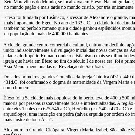
Sete Maravilhas do Mundo, se localizava em Éfeso. Na antiguidade, 
no mundo pagão e mais tarde no mundo cristão, por trás unicamente 
Éfeso foi fundada por Lisímaco, sucessor de Alexandre o grande, ma
mais importante do Egeu. No ano de 133 a.C., a cidade foi declarada
também no período romano que a cidade ganhou esplêndidos monumen
da população de mais de 400.000 habitantes.
A cidade, grande centro comercial e cultural, entrou em declínio, ap
unido indissoluvelmente á divulgação inicial das novas crenças na Ás
cidades do Império Romano onde o cristianismo mais se difundiu dev
igreja que havia em Éfeso no fim do século I de nossa era, foi a prim
Ásia Menor mencionadas na Revelação de São João.
Dois dos primeiros grandes Concílios da Igreja Católica (431 e 449 
431d.C. foi confirmado o dogma da maternidade da Virgem Maria e a
como homem.
Éfeso foi a 5a.cidade mais populosa do império, teve de 400 a 500 mi
maioria por pessoas razoavelmente ricas e intelectualizadas. A região 
entre eles Thales (ca.625-546 a.C.), Heróclito (ca. 540 a 470 a.C.) e 
arqueólogos, uma inscrição em pedra (talvez erguida por ordem do i
mais ilustre de toda Ásia".
Alexandre, o Grande, Cleópatra, Virgem Maria, Izabel, São João e 