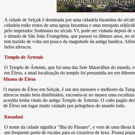
A cidade de Selçuk é dominada por uma cidadela bizantina do século
cidadela estão restos de uma igreja bizantina e uma mesquita seljúcid
pelo imperador Justiniano no século VI, pode ser visitada depois de 
o túmulo de São João Evangelista, que passou os últimos anos, no séc
tem trazido de volta um pouco da magnitude da antiga basilica. Além
belos afrescos.
Templo de Ártemis
O Templo de Ártemis, que foi uma das Sete Maravilhas do mundo, er
em Éfeso, a atual localização do templo foi presumida ser em diferent
Museu de Éfeso
O museu de Éfeso em Selçuk, é um dos menores e melhores da Turqui
afrescos muito bem distribuidos, encontra-se no museu uma escultura 
acredita tenha vindo do antigo Templo de Ártemis. O culto pagão ded
de Éfeso um lugar muito visitado por pelegrlnos do mundo todo.
Kusadasi
O nome da cidade significa "Ilha do Pássaro", e vem de uma ilhota l
um frequente porto de escalas para os cruzeiros de luxo. Possui pra