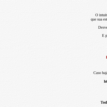
O intui
que sua es
Desve
E p
Caso haj
h
Tod