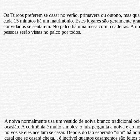
Os Turcos preferem se casar no verão, primavera ou outono, mas quas
cada 15 minutos há um matrimônio. Estes lugares são geralmente gran
convidados se sentarem. No palco há uma mesa com 5 cadeiras. A noiv
pessoas serão vistas no palco por todos.
A noiva normalmente usa um vestido de noiva branco tradicional oc
ocasião. A cerimônia é muito simples: o juiz pergunta a noiva e ao n
noivos se eles aceitam se casar. Depois do tão esperado "sim" há no
casal que se casará chega... é incrível quantos casamentos são feitos