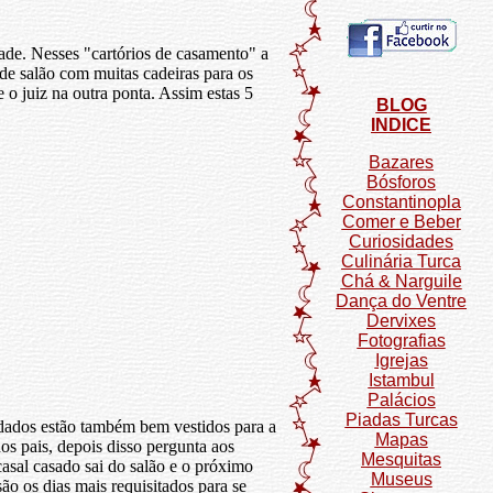
ade. Nesses "cartórios de casamento" a
de salão com muitas cadeiras para os
o juiz na outra ponta. Assim estas 5
BLOG
INDICE
Bazares
Bósforos
Constantinopla
Comer e Beber
Curiosidades
Culinária Turca
Chá & Narguile
Dança do Ventre
Dervixes
Fotografias
Igrejas
Istambul
Palácios
Piadas Turcas
idados estão também bem vestidos para a
Mapas
os pais, depois disso pergunta aos
Mesquitas
asal casado sai do salão e o próximo
Museus
ão os dias mais requisitados para se