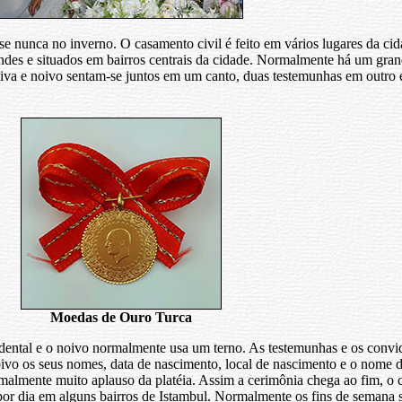
e nunca no inverno. O casamento civil é feito em vários lugares da cid
des e situados em bairros centrais da cidade. Normalmente há um gran
a e noivo sentam-se juntos em um canto, duas testemunhas em outro e 
Moedas de Ouro Turca
idental e o noivo normalmente usa um terno. As testemunhas e os conv
oivo os seus nomes, data de nascimento, local de nascimento e o nome d
rmalmente muito aplauso da platéia. Assim a cerimônia chega ao fim, o c
 por dia em alguns bairros de Istambul. Normalmente os fins de semana s