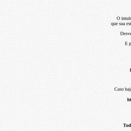
O intui
que sua es
Desve
E p
Caso haj
h
Tod