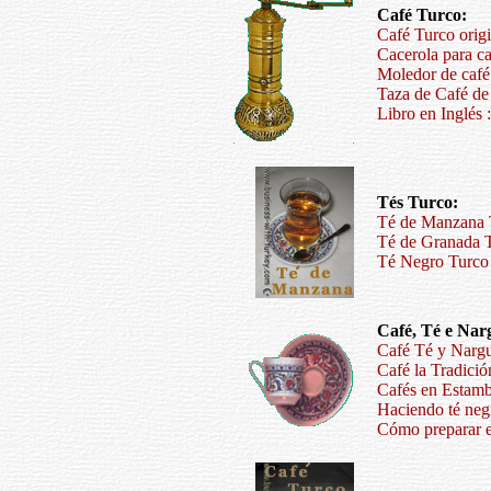
Café Turco:
Café Turco origi
Cacerola para c
Moledor de café 
Taza de Café de
Libro en Inglés 
Tés Turco:
Té de Manzana T
Té de Granada T
Té Negro Turco 
Café, Té e Nar
Café Té y Nargu
Café la Tradició
Cafés en Estam
Haciendo té neg
Cómo preparar el