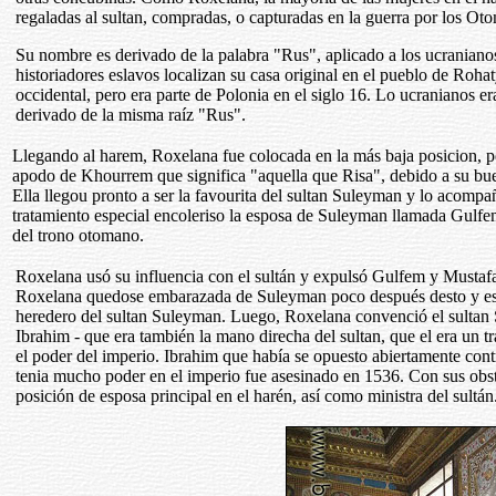
regaladas al sultan, compradas, o capturadas en la guerra por los Otom
Su nombre es derivado de la palabra "Rus", aplicado a los ucranianos
historiadores eslavos localizan su casa original en el pueblo de Roha
occidental, pero era parte de Polonia en el siglo 16. Lo ucranianos
derivado de la misma raíz "Rus".
Llegando al harem, Roxelana fue colocada en la más baja posicion, pe
apodo de Khourrem que significa "aquella que Risa", debido a su bu
Ella llegou pronto a ser la favourita del sultan Suleyman y lo acompa
tratamiento especial encoleriso la esposa de Suleyman llamada Gulfe
del trono otomano.
Roxelana usó su influencia con el sultán y expulsó Gulfem y Mustafa
Roxelana quedose embarazada de Suleyman poco después desto y esp
heredero del sultan Suleyman. Luego, Roxelana convenció el sultan
Ibrahim - que era también la mano direcha del sultan, que el era un 
el poder del imperio. Ibrahim que había se opuesto abiertamente co
tenia mucho poder en el imperio fue asesinado en 1536. Con sus obst
posición de esposa principal en el harén, así como ministra del sultán