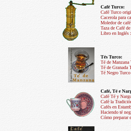
Café Turco:
Café Turco origi
Cacerola para c
Moledor de café 
Taza de Café de
Libro en Inglés 
Tés Turco:
Té de Manzana T
Té de Granada T
Té Negro Turco 
Café, Té e Nar
Café Té y Nargu
Café la Tradició
Cafés en Estam
Haciendo té neg
Cómo preparar el