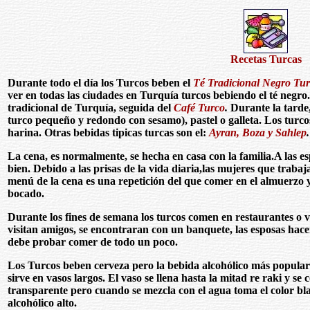
Recetas Turcas
Durante todo el día los Turcos beben el
Té Tradicional Negro Tu
ver en todas las ciudades en Turquía turcos bebiendo el té negro
tradicional de Turquía, seguida del
Café Turco
.
Durante la tarde,
turco pequeño y redondo con sesamo), pastel o galleta. Los turco
harina. Otras bebidas tipicas turcas son el:
Ayran, Boza y Sahlep
.
La cena, es normalmente, se hecha en casa con la familia.A las es
bien. Debido a las prisas de la vida diaria,las mujeres que traba
menú de la cena es una repetición del que comer en el almuerzo y
bocado.
Durante los fines de semana los turcos comen en restaurantes o 
visitan amigos, se encontraran con un banquete, las esposas hacen
debe probar comer de todo un poco.
Los Turcos beben cerveza pero la bebida alcohólico más popular es
sirve en vasos largos. El vaso se llena hasta la mitad re raki y se
transparente pero cuando se mezcla con el agua toma el color bl
alcohólico alto.