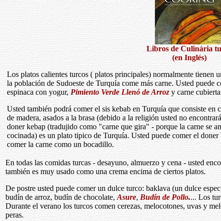
Libros de Culinária t
(en Inglés)
Los platos calientes turcos ( platos principales) normalmente tienen
la población de Sudoeste de Turquía come más carne. Usted puede 
espinaca con yogur,
Pimiento Verde Llenó de Arroz
y carne cubierta 
Usted también podrá comer el sis kebab en Turquía que consiste en ca
de madera, asados a la brasa (debido a la religión usted no encontrará
doner kebap (tradujido como "carne que gira" - porque la carne se am
cocinada) es un plato tipico de Turquía. Usted puede comer el doner 
comer la carne como un bocadillo.
En todas las comidas turcas - desayuno, almuerzo y cena - usted enc
también es muy usado como una crema encima de ciertos platos.
De postre usted puede comer un dulce turco: baklava (un dulce especi
budín de arroz, budín de chocolate,
Asure
,
Budín de Pollo
.
... Los t
Durante el verano los turcos comen cerezas, melocotones, uvas y meló
peras.