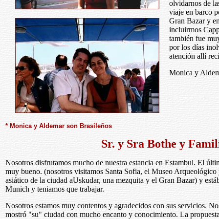
olvidarnos de la
viaje en barco p
Gran Bazar y en
incluirmos Capp
también fue muy
por los días in
atención allí rec
Monica y Alde
* Monica y Aldemar son Brasileños
Sr. y Sra Bothe y Famil
Nosotros disfrutamos mucho de nuestra estancia en Estambul. El últi
muy bueno. (nosotros visitamos Santa Sofia, el Museo Arqueológico
asiático de la ciudad aUskudar, una mezquita y el Gran Bazar) y est
Munich y teniamos que trabajar.
Nosotros estamos muy contentos y agradecidos con sus servicios. No
mostró "su" ciudad con mucho encanto y conocimiento. La propuesta 