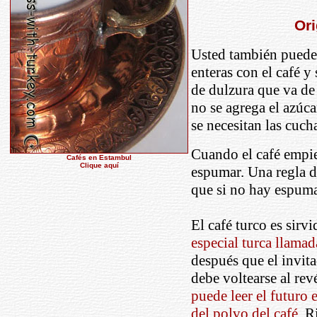
Ori
Usted también puede 
enteras con el café y 
de dulzura que va de
no se agrega el azúca
se necesitan las cuch
Cuando el café empie
Cafés en Estambul
Clique aquí
espumar. Una regla de
que si no hay espuma 
El café turco es sirvi
especial turca llama
después que el invit
debe voltearse al re
puede leer el futuro 
del polvo del café
. R