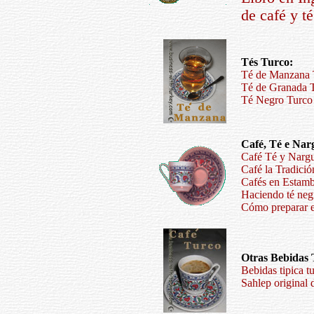
de café y té
Tés Turco:
Té de Manzana T
Té de Granada T
Té Negro Turco 
Café, Té e Nar
Café Té y Nargu
Café la Tradició
Cafés en Estam
Haciendo té neg
Cómo preparar el
Otras Bebidas 
Bebidas tipica t
Sahlep original 