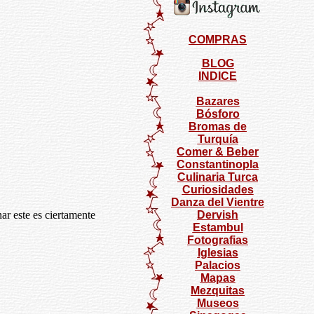
COMPRAS
BLOG
INDICE
Bazares
Bósforo
Bromas de
Turquía
Comer & Beber
Constantinopla
Culinaria Turca
Curiosidades
Danza del Vientre
ar este es ciertamente
Dervish
Estambul
Fotografias
Iglesias
Palacios
Mapas
Mezquitas
Museos