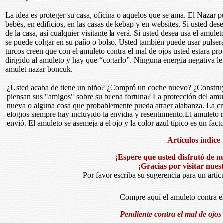
La idea es proteger su casa, oficina o aquelos que se ama. El Nazar pue
bebés, en edificios, en las casas de kebap y en websites. Si usted dese
de la casa, así cualquier visitante la verá. Si usted desea usa el amu
se puede colgar en su paño o bolso. Usted también puede usar pulsera
turcos creen que con el amuleto contra el mal de ojos usted estara pr
dirigido al amuleto y hay que “cortarlo”. Ninguna energía negativa le
amulet nazar boncuk.
¿Usted acaba de tiene un niño? ¿Compró un coche nuevo? ¿Construy
piensan sus "amigos" sobre su buena fortuna? La protección del amule
nueva o alguna cosa que probablemente pueda atraer alabanza. La cre
elogios siempre hay incluyido la envidia y resentimiento.El amuleto r
envió. El amuleto se asemeja a el ojo y la color azul típico es un fact
Artículos índice
¡Espere que usted disfrutó de nu
¡Gracias por visitar nuest
Por favor escriba su sugerencia para un artíc
Compre aquí el amuleto contra el
Pendiente contra el mal de ojos