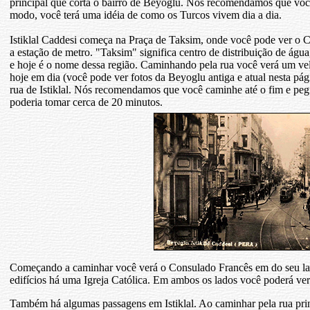
principal que corta o bairro de Beyoglu. Nós recomendamos que você
modo, você terá uma idéia de como os Turcos vivem dia a dia.
Istiklal Caddesi começa na Praça de Taksim, onde você pode ver o C
a estação de metro. "Taksim" significa centro de distribuição de ág
e hoje é o nome dessa região. Caminhando pela rua você verá um ve
hoje em dia (você pode ver fotos da Beyoglu antiga e atual nesta pág
rua de Istiklal. Nós recomendamos que você caminhe até o fim e peg
poderia tomar cerca de 20 minutos.
Começando a caminhar você verá o Consulado Francês em do seu lado
edifícios há uma Igreja Católica. Em ambos os lados você poderá ver l
Também há algumas passagens em Istiklal. Ao caminhar pela rua prin