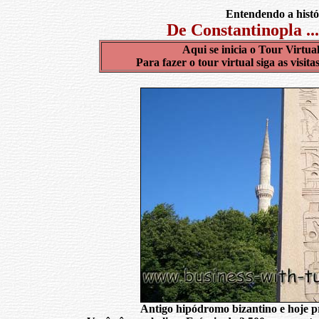
Entendendo a histór
De Constantinopla ..
Aqui se inicia o Tour Virtua
Para fazer o tour virtual siga as visit
Antigo hipódromo bizantino e hoje 