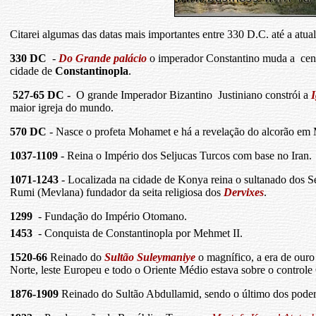
Citarei algumas das datas mais importantes entre 330 D.C. até a atua
330 DC
-
Do Grande palácio
o imperador Constantino muda a cen
cidade de
Constantinopla
.
527-65
DC -
O grande Imperador Bizantino Justiniano constrói a
I
maior igreja do mundo.
570
DC
- Nasce o profeta Mohamet e há a revelação do alcorão em
1037-1109
- Reina o Império dos Seljucas Turcos com base no Iran.
1071-1243
- Localizada na cidade de Konya reina o sultanado dos S
Rumi (Mevlana) fundador da seita religiosa dos
Dervixes
.
1299
- Fundação do Império Otomano.
1453
- Conquista de Constantinopla por Mehmet II.
1520-66
Reinado do
Sultão Suleymaniye
o magnífico, a era de our
Norte, leste Europeu e todo o Oriente Médio estava sobre o contro
1876-1909
Reinado do Sultão Abdullamid, sendo o último dos poder