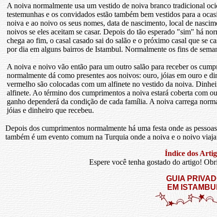
A noiva normalmente usa um vestido de noiva branco tradicional oci
testemunhas e os convidados estão também bem vestidos para a ocasiã
noiva e ao noivo os seus nomes, data de nascimento, local de nascim
noivos se eles aceitam se casar. Depois do tão esperado "sim" há no
chega ao fim, o casal casado sai do salão e o próximo casal que se ca
por dia em alguns bairros de Istambul. Normalmente os fins de semana
A noiva e noivo vão então para um outro salão para receber os cumpr
normalmente dá como presentes aos noivos: ouro, jóias em ouro e 
vermelho são colocadas com um alfinete no vestido da noiva. Dinh
alfinete. Ao término dos cumprimentos a noiva estará coberta com our
ganho dependerá da condição de cada família. A noiva carrega norm
jóias e dinheiro que recebeu.
Depois dos cumprimentos normalmente há uma festa onde as pessoas 
também é um evento comum na Turquia onde a noiva e o noivo viajam
Índice dos Artig
Espere você tenha gostado do artigo! Obrig
GUIA PRIVA
EM ISTAMBU