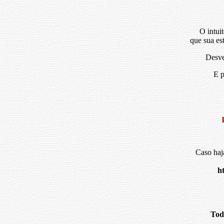
O intui
que sua es
Desve
E p
Caso haj
h
Tod